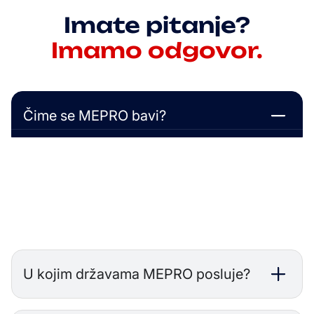
Imate pitanje?
Imamo odgovor.
Čime se MEPRO bavi?
MEPRO je full-service izvođač specijaliziran za HVAC
instalacije,
elektroinstalacije, graditeljstvo, energetsku učinkovitost i
konzalting. Pokrivamo svaku fazu
projekta — od tehničke pripreme do primopredaje i
održavanja.
U kojim državama MEPRO posluje?