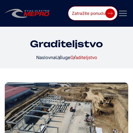
Zatražite ponudu
Graditeljstvo
Naslovna
Usluge
Graditeljstvo