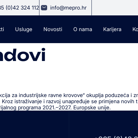
5 (0)42 324 112
info@mepro.hr
ti
Usluge
Novosti
O nama
Karijera
Ko
ndovi
ija za industrijske ravne krovove“ okuplja poduzeća i zna
Kroz istraživanje i razvoj unapređuje se primjena novih te
torijalnog programa 2021.–2027. Europske unije.