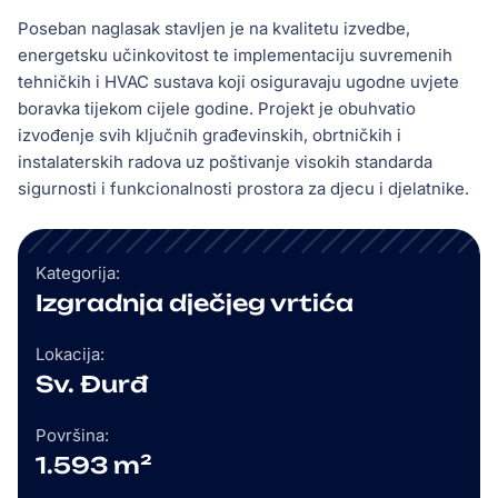
Poseban naglasak stavljen je na kvalitetu izvedbe,
energetsku učinkovitost te implementaciju suvremenih
tehničkih i HVAC sustava koji osiguravaju ugodne uvjete
boravka tijekom cijele godine. Projekt je obuhvatio
izvođenje svih ključnih građevinskih, obrtničkih i
instalaterskih radova uz poštivanje visokih standarda
sigurnosti i funkcionalnosti prostora za djecu i djelatnike.
Kategorija:
Izgradnja dječjeg vrtića
Lokacija:
Sv. Đurđ
Površina:
1.593 m²