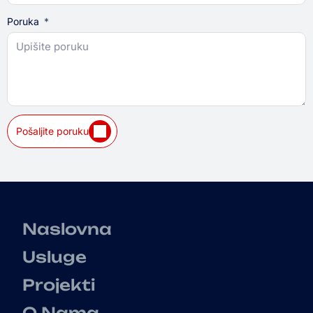
Poruka
Pošaljite poruku
Naslovna
Usluge
Projekti
O Nama