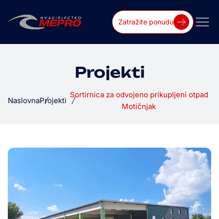
Zatražite ponudu
Projekti
Sortirnica za odvojeno prikupljeni otpad
Naslovna
Projekti
Motičnjak