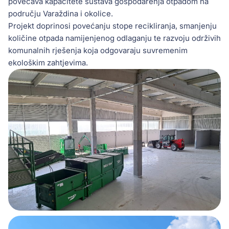
povećava kapacitete sustava gospodarenja otpadom na
području Varaždina i okolice.
Projekt doprinosi povećanju stope recikliranja, smanjenju
količine otpada namijenjenog odlaganju te razvoju održivih
komunalnih rješenja koja odgovaraju suvremenim
ekološkim zahtjevima.