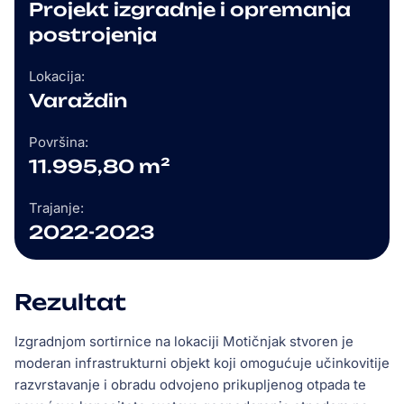
Projekt izgradnje i opremanja
postrojenja
Lokacija:
Varaždin
Površina:
11.995,80 m²
Trajanje:
2022-2023
Rezultat
Izgradnjom sortirnice na lokaciji Motičnjak stvoren je
moderan infrastrukturni objekt koji omogućuje učinkovitije
razvrstavanje i obradu odvojeno prikupljenog otpada te