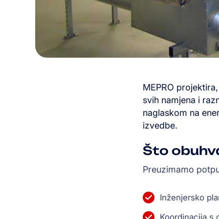
MEPRO projektira, i
svih namjena i raz
naglaskom na ener
izvedbe.
Što obuhv
Preuzimamo potpun
Inženjersko pla
Koordinacija s