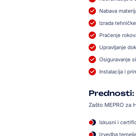
Nabava materij
Izrada tehničk
Praćenje rokova
Upravljanje do
Osiguravanje si
Instalacija i p
Prednosti:
Zašto MEPRO za 
Iskusni i certif
Izvedba temelj