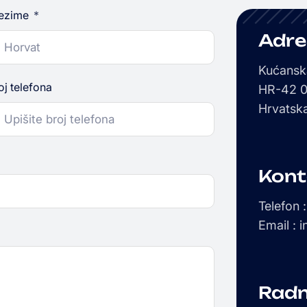
ezime
Adre
Kućansk
oj telefona
HR-42 0
Hrvatsk
Kont
Telefon 
Email : 
Radn