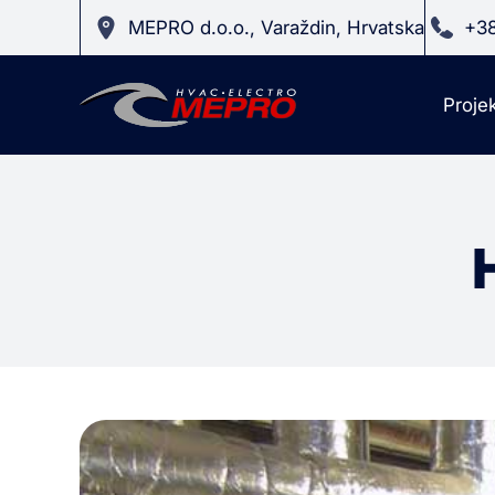
MEPRO d.o.o., Varaždin, Hrvatska
+38
Projek