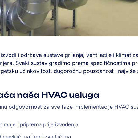
zvodi i održava sustave grijanja, ventilacije i klimatiz
mjera. Svaki sustav gradimo prema specifičnostima pr
getsku učinkovitost, dugoročnu pouzdanost i najviše
aća naša HVAC usluga
u odgovornost za sve faze implementacije HVAC sus
niranje i priprema prije izvođenja
 dobavljačima i podizvođačima