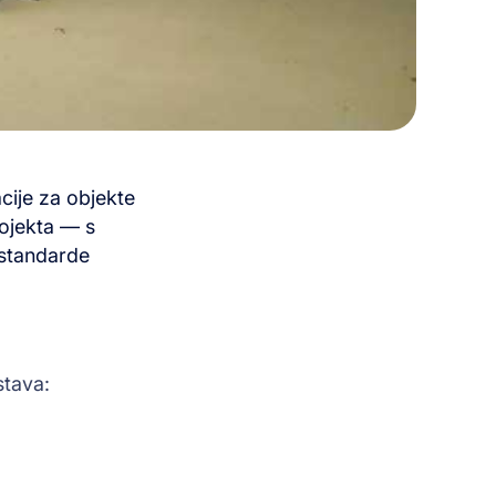
acije za objekte
ojekta — s
 standarde
tava: