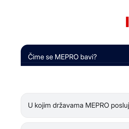
Čime se MEPRO bavi?
MEPRO je full-service izvođač specijaliziran 
elektroinstalacije, graditeljstvo, energetsku 
projekta — od tehničke pripreme do primopre
U kojim državama MEPRO poslu