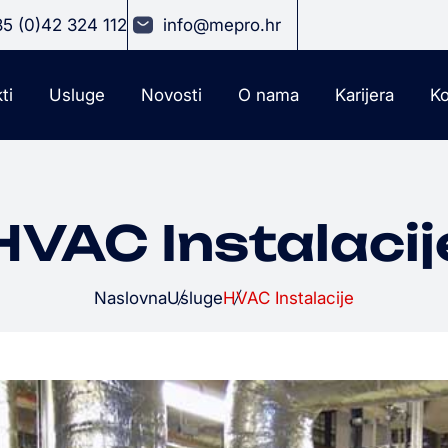
5 (0)42 324 112
info@mepro.hr
ti
Usluge
Novosti
O nama
Karijera
Ko
HVAC Instalacij
Naslovna
Usluge
HVAC Instalacije