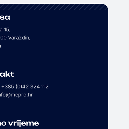
sa
a 15,
00 Varaždin,
a
akt
: +385 (0)42 324 112
info@mepro.hr
o vrijeme