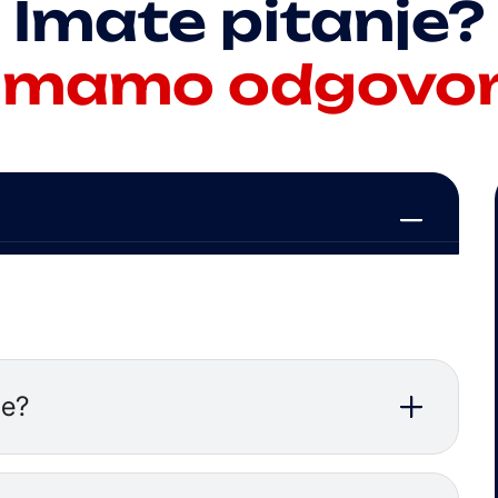
Imate pitanje?
Imamo odgovor
za HVAC instalacije,
učinkovitost i konzalting. Pokrivamo svaku fazu
daje i održavanja.
je?