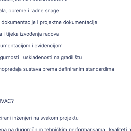
ala, opreme i radne snage
e dokumentacije i projektne dokumentacije
 i tijeka izvođenja radova
kumentacijom i evidencijom
gurnosti i usklađenosti na gradilištu
rimopredaja sustava prema definiranim standardima
HVAC?
icirani inženjeri na svakom projektu
ena na dugoročnim tehničkim performansama i kvaliteti m