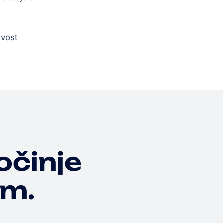
ivost
očinje
om.