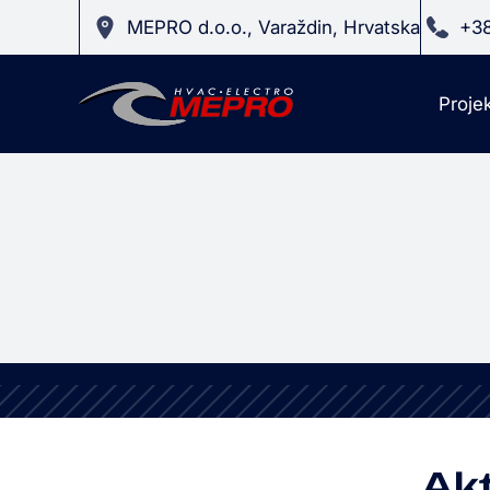
MEPRO d.o.o., Varaždin, Hrvatska
+38
Projek
Akt