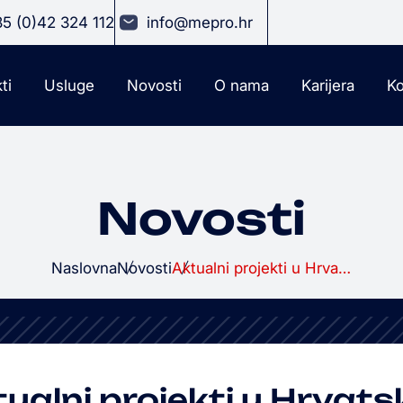
5 (0)42 324 112
info@mepro.hr
ti
Usluge
Novosti
O nama
Karijera
Ko
Novosti
Naslovna
Novosti
Aktualni projekti u Hrvatskoj i Njemačkoj
ualni projekti u Hrvatsk