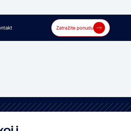
ntakt
Zatražite ponudu
oj i