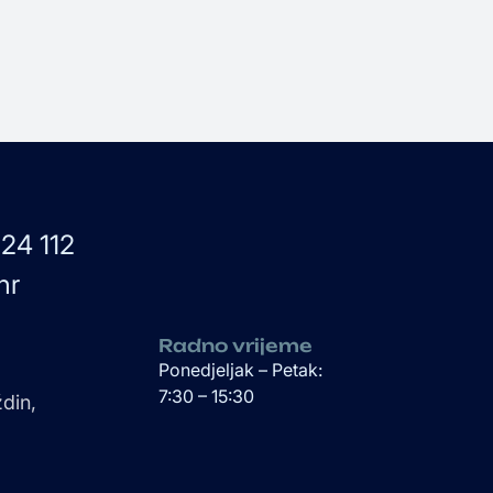
24 112
hr
Radno vrijeme
Ponedjeljak – Petak:
7:30 – 15:30
din,