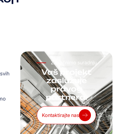
Započnimo suradnju
Vaš projekt
svih
zaslužuje
pravog
partnera.
amo
Kontaktirajte nas