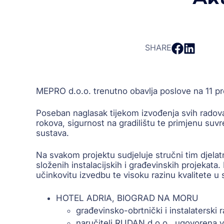
SHARE
MEPRO d.o.o. trenutno obavlja poslove na 11 pro
Poseban naglasak tijekom izvođenja svih radova 
rokova, sigurnost na gradilištu te primjenu suv
sustava.
Na svakom projektu sudjeluje stručni tim djela
složenih instalacijskih i građevinskih projekat
učinkovitu izvedbu te visoku razinu kvalitete 
HOTEL ADRIA, BIOGRAD NA MORU
građevinsko-obrtnički i instalaterski 
naručitelj RUDAN d.o.o., ugovorena v