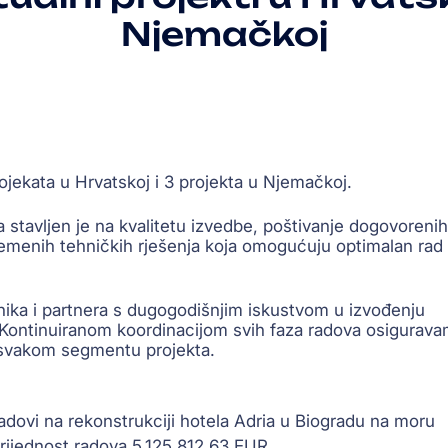
Njemačkoj
jekata u Hrvatskoj i 3 projekta u Njemačkoj.
stavljen je na kvalitetu izvedbe, poštivanje dogovorenih
remenih tehničkih rješenja koja omogućuju optimalan rad 
tnika i partnera s dugogodišnjim iskustvom u izvođenju
a. Kontinuiranom koordinacijom svih faza radova osigurav
u svakom segmentu projekta.
radovi na rekonstrukciji hotela Adria u Biogradu na moru
rijednost radova 5.125.812,63 EUR