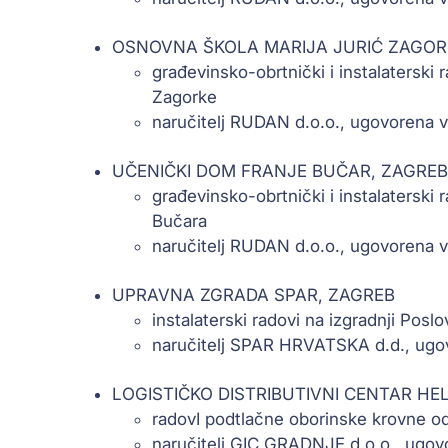
OSNOVNA ŠKOLA MARIJA JURIĆ ZAGOR
građevinsko-obrtnički i instalaterski
Zagorke
naručitelj RUDAN d.o.o., ugovorena v
UČENIČKI DOM FRANJE BUČAR, ZAGREB
građevinsko-obrtnički i instalaterski
Bučara
naručitelj RUDAN d.o.o., ugovorena 
UPRAVNA ZGRADA SPAR, ZAGREB
instalaterski radovi na izgradnji Pos
naručitelj SPAR HRVATSKA d.d., ugo
LOGISTIČKO DISTRIBUTIVNI CENTAR HE
radovI podtlačne oborinske krovne od
naručitelj GIC GRADNJE d.o.o., ugov